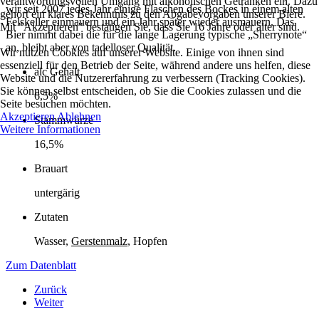
verantwortungsvollen Umgang mit alkoholischen Getränken ein. Dazu
wir seit 2007 jedes Jahr einige Flaschen des Bockes in einem alten
gehört ein klares Bekenntnis zu den Abgabevorgaben unserer Biere.
Felskeller einmauern und ein Jahr später wieder ausmauern. Das
Mit "Akzeptieren" bestätigen Sie, dass Sie 16 Jahre oder älter sind.
Bier nimmt dabei die für die lange Lagerung typische „Sherrynote“
an, bleibt aber von tadelloser Qualität.
Wir nutzen Cookies auf unserer Website. Einige von ihnen sind
essenziell für den Betrieb der Seite, während andere uns helfen, diese
alc Gehalt
Website und die Nutzererfahrung zu verbessern (Tracking Cookies).
Sie können selbst entscheiden, ob Sie die Cookies zulassen und die
6,5%
Seite besuchen möchten.
Akzeptieren
Ablehnen
Stammwürze
Weitere Informationen
16,5%
Brauart
untergärig
Zutaten
Wasser,
Gerstenmalz
, Hopfen
Zum Datenblatt
Zurück
Weiter